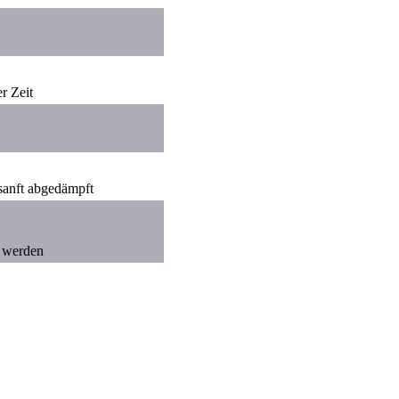
r Zeit
sanft abgedämpft
t werden