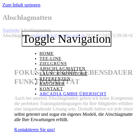
Zum Inhalt springen
Abschlagmatten
Startseite
/
Abschlagmatten
Toggle Navigation
Abschlagmatten
julian.beck@arcadia-golf.de
2022-07-18T23:39:58+0
HOME
TEE-LINE
ZIELGRÜNS
ABSCHLAGMATTEN
FOKUS AUF HOHE LEBENSDAUER
LAUNCH MONITORE
REFERENZEN
FUNKTIONALITÄT
RATGEBER
KONTAKT
ARCADIA GMBH ÜBERSICHT
Auch bei unseren Abschlagmatten gehen wir keine Kompromis
die perfekten Trainingsbedingungen für Ihre Mitglieder erfüllen
eine langanhaltende Lösung sein. Deshalb haben wir jede einz
selbst getestet und sogar ein eigenes Modell, die Abschlagmatt
alle Ihre Erwartungen erfüllt.
Kontaktieren Sie uns!